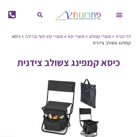
לתוכן
מוצרי קיץ
מוצרי חורף
הפקות דפוס
מתנות לחגים
ביגוד ממותג
בקבוקים ממותגים
גאדג'טים ממותגים
לוחות שנה ויומנים ממותגים
תיקים ממותגים
כוסות ממותגות
מחברות ממותגות
דף הבית
>
מוצרי קטלוג
>
מוצרי קיץ
>
מוצרי קיץ חוף ובריכה
>
כיסא
קמפינג צשולב צידנית
כיסא קמפינג צשולב צידנית