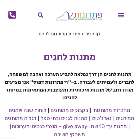
לתוכן
מוצרי קיץ
מוצרי חורף
הפקות דפוס
מתנות לחגים
ביגוד ממותג
בקבוקים ממותגים
גאדג'טים ממותגים
לוחות שנה ויומנים ממותגים
תיקים ממותגים
כוסות ממותגות
מחברות ממותגות
דף הבית
>
מתנות ממותגות לחגים
מתנות לחגים
מתנות לחגים הן דרך נפלאה להביע הערכה ואהבה למשפחה,
לחברים ולעמיתים לעבודה. ב-"וי פתרונות דפוס" אנו מציעים
מגוון רחב של מתנות איכותיות ומעוצבות המתאימות במיוחד
לחגים:
|
|
מחברות ממותגות
בקבוקים ממותגים
לוחות שנה ויומנים
|
|
|
ממותגים
גאדג'טים
מתנות לגנים ובתי ספר
דגלים ממותגים
|
|
מתנות עד 10 שח . give away – מוצרי כנסים ותערוכות
משחקי חשיבה