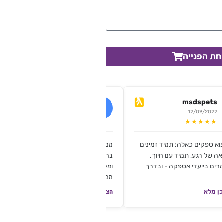
חת הפנייה
c.b.nail
msdspets
17/07/2019
12/09/2022
★★★★★
★★★★★
וא ספקים כאלה: תמיד זמינים
ממליצה בחום!! הזמנתי פצירות ממותגות
ה של רגע, תמיד עם חיוך.
בהתראה של יומיים השירית היה אדיב
דים בייעדי אספקה - ובדרך
ומקצועי והפצירות יצאו מושלמות!!!
ממליצה בחום!!
ן מלא
הצגת תוכן מלא