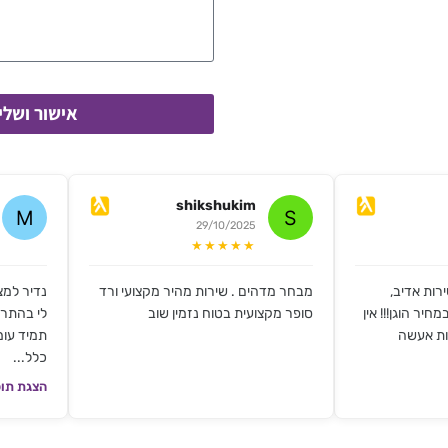
אישור ושלי
shikshukim
29/10/2025
★★★★★
רות אדיב,
מבחר מדהים . שירות מהיר מקצועי ורד
נדיר למצ
חיר הוגן!!! אין
סופר מקצועית בטוח נזמין שוב
לי בהתרא
ות אעשה
תמיד עומ
כלל...
הצגת תוכ