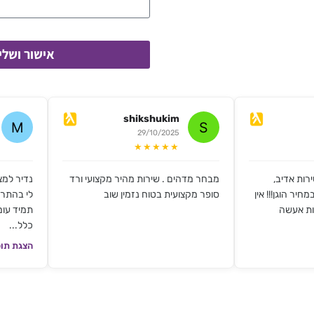
אישור ושלי
shikshukim
29/10/2025
★★★★★
רות אדיב,
מבחר מדהים . שירות מהיר מקצועי ורד
נדיר למצ
חיר הוגן!!! אין
סופר מקצועית בטוח נזמין שוב
לי בהתרא
ות אעשה
תמיד עומ
כלל...
הצגת תוכ