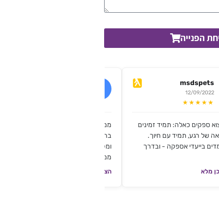
חת הפנייה
c.b.nail
msdspets
17/07/2019
12/09/2022
★★★★★
★★★★★
וא ספקים כאלה: תמיד זמינים
ממליצה בחום!! הזמנתי פצירות ממותגות
ה של רגע, תמיד עם חיוך.
בהתראה של יומיים השירית היה אדיב
דים בייעדי אספקה - ובדרך
ומקצועי והפצירות יצאו מושלמות!!!
ממליצה בחום!!
ן מלא
הצגת תוכן מלא