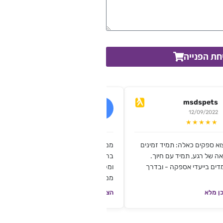
חת הפנייה
c.b.nail
msdspets
17/07/2019
12/09/2022
★★★★★
★★★★★
וא ספקים כאלה: תמיד זמינים
ממליצה בחום!! הזמנתי פצירות ממותגות
ה של רגע, תמיד עם חיוך.
בהתראה של יומיים השירית היה אדיב
דים בייעדי אספקה - ובדרך
ומקצועי והפצירות יצאו מושלמות!!!
ממליצה בחום!!
ן מלא
הצגת תוכן מלא