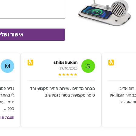
אישור ושלי
shikshukim
29/10/2025
★★★★★
רות אדיב,
מבחר מדהים . שירות מהיר מקצועי ורד
נדיר למצ
חיר הוגן!!! אין
סופר מקצועית בטוח נזמין שוב
לי בהתרא
ות אעשה
תמיד עומ
כלל...
הצגת תוכ