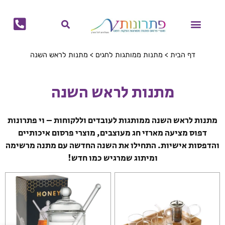
לתוכן
מוצרי קיץ
מוצרי חורף
הפקות דפוס
מתנות לחגים
ביגוד ממותג
בקבוקים ממותגים
גאדג'טים ממותגים
לוחות שנה ויומנים ממותגים
תיקים ממותגים
כוסות ממותגות
מחברות ממותגות
דף הבית
>
מתנות ממותגות לחגים
>
מתנות לראש השנה
מתנות לראש השנה
מתנות לראש השנה ממותגות לעובדים וללקוחות – וי פתרונות
דפוס מציעה מארזי חג מעוצבים, מוצרי פרסום איכותיים
והדפסות אישיות. התחילו את השנה החדשה עם מתנה מרשימה
ומיתוג שמרגיש כמו חדש!