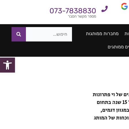
073-7838830
מספר מקשר הסבר
ות
מחברות ממותגות
ם ממותגים
פתח סרגל
ם של וי פתרונות
דפוס הם מוצר קד"מ מנצח שמעניק חשיפה יומיומית ללוגו שלכם. עם ניסיון של 15 שנה בתחום
גוון דגמים,
וכחות של המותג