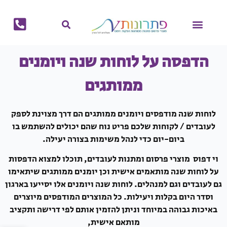
לתוכן
מוצרי קיץ
מוצרי חורף
הפקות דפוס
מתנות לחגים
ביגוד ממותג
בקבוקים ממותגים
גאדג'טים ממותגים
לוחות שנה ויומנים ממותגים
תיקים ממותגים
כוסות ממותגות
מחברות ממותגות
הדפסה על לוחות שנה ויומנים
ממותגים
לוחות שנה מודפסים ויומנים ממותגים הם דרך מצוינת לספק
לעובדים / לקוחות שלכם פריט נוח שהם יכולים להשתמש בו
ביום-יום כדי לנהל משימות בצורה יעילה.
וי דפוס מוצרי פרסום ומתנות לעובדים, תוכלו למצוא הדפסות
על לוחות שנה מותאמים אישית וכן יומנים ממותגים שיתאימו
גם לעובדים וגם למנהלים. לוחות שנה ויומנים אלו יסייעו בארגון
וסדר היום בקלות ויעילות. כל המוצרים המודפסים מיוצרים
באיכות גבוהה במיוחד וניתן להזמין אותם לפי דרישה ותקציב
מותאם אישית,