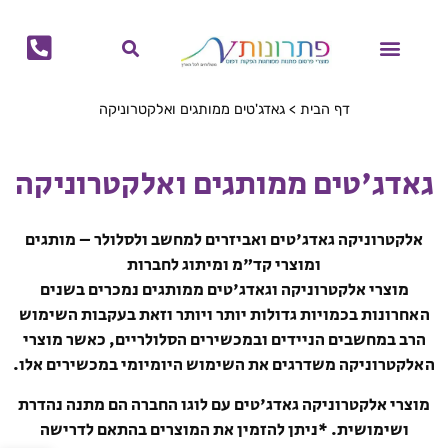
לתוכן
מוצרי קיץ
מוצרי חורף
הפקות דפוס
מתנות לחגים
ביגוד ממותג
בקבוקים ממותגים
גאדג'טים ממותגים
לוחות שנה ויומנים ממותגים
תיקים ממותגים
כוסות ממותגות
מחברות ממותגות
דף הבית
>
גאדג'טים ממותגים ואלקטרוניקה
גאדג'טים ממותגים ואלקטרוניקה
אלקטרוניקה גאדג'טים ואביזרים למחשב ולסלולר – מותגים
ומוצרי קד"מ ומיתוג לחברות
מוצרי אלקטרוניקה וגאדג'טים ממותגים נמכרים בשנים
האחרונות בכמויות גדולות יותר ויותר וזאת בעקבות השימוש
הרב במחשבים הניידים ובמכשירים הסלולריים, כאשר מוצרי
האלקטרוניקה משדרגים את השימוש היומיומי במכשירים אלו.
מוצרי אלקטרוניקה גאדג'טים עם לוגו החברה הם מתנה נהדרת
ושימושית. *ניתן להזמין את המוצרים בהתאם לדרישה