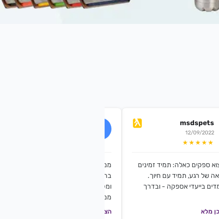
c.b.nail
msdspets
17/07/2019
12/09/2022
★★★★★
★★★★★
וא ספקים כאלה: תמיד זמינים
ממליצה בחום!! הזמנתי פצירות ממותגות
ה של רגע, תמיד עם חיוך.
בהתראה של יומיים השירית היה אדיב
דים בייעדי אספקה - ובדרך
ומקצועי והפצירות יצאו מושלמות!!!
ממליצה בחום!!
ן מלא
הצגת תוכן מלא